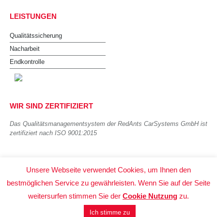
LEISTUNGEN
Qualitätssicherung
Nacharbeit
Endkontrolle
WIR SIND ZERTIFIZIERT
Das Qualitätsmanagementsystem der RedAnts CarSystems GmbH ist
zertifiziert nach ISO 9001:2015
Unsere Webseite verwendet Cookies, um Ihnen den
bestmöglichen Service zu gewährleisten. Wenn Sie auf der Seite
weitersurfen stimmen Sie der
Cookie Nutzung
zu.
© 2016 RedAnts CarSystems GmbH Leipzig |
Webdesign,
Programmierung & SEO: w3u.one
Ich stimme zu
Bottom