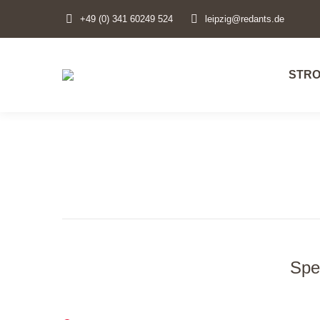
+49 (0) 341 60249 524
leipzig@redants.de
STR
STR
Spe