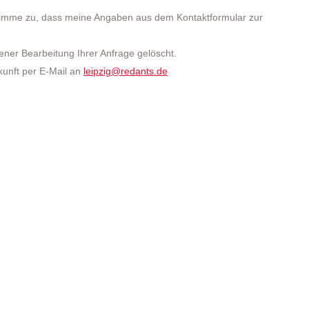
d stimme zu, dass meine Angaben aus dem Kontaktformular zur
ner Bearbeitung Ihrer Anfrage gelöscht.
ukunft per E-Mail an
leipzig@redants.de
om=”12″ dragging=”false” map_override=”ex-full” gmap_margin=”mar