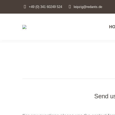
+49 (0) 341 60249 524
leipzig@redants.de
H
Send u