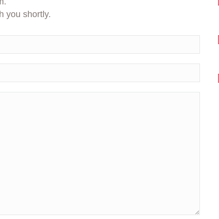
m.
h you shortly.