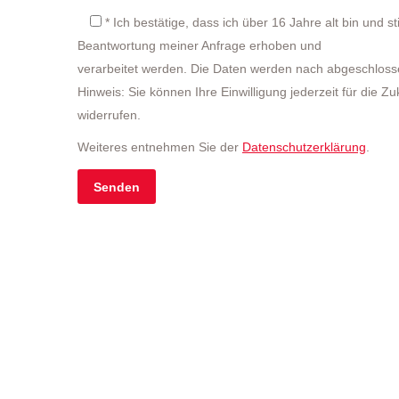
* Ich bestätige, dass ich über 16 Jahre alt bin un
Beantwortung meiner Anfrage erhoben und
verarbeitet werden. Die Daten werden nach abgeschlosse
Hinweis: Sie können Ihre Einwilligung jederzeit für die Z
widerrufen.
Weiteres entnehmen Sie der
Datenschutzerklärung
.
Bitte
lasse
dieses
Feld
leer.
[ultimate_google_map lat=”4133897″ lng=”12.3007603″ zo
Poststraße 17
04158 Leipzig
[/ultimate_google_map]