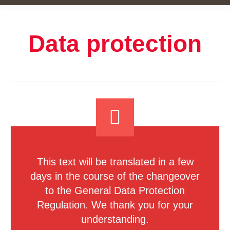
Data protection
This text will be translated in a few
days in the course of the changeover
to the General Data Protection
Regulation. We thank you for your
understanding.