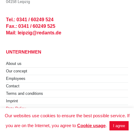
04158 Leipzig
Tel.: 0341 / 60249 524
Fax.: 0341 / 60249 525
Mail: leipzig@redants.de
UNTERNEHMEN
About us
Our concept
Employees
Contact
Terms and conditions
Imprint
Data Policy
Our websites use cookies to ensure the best possible service. If
LEISTUNGEN
you are on the Internet, you agree to
Cookie usage
.
I agree